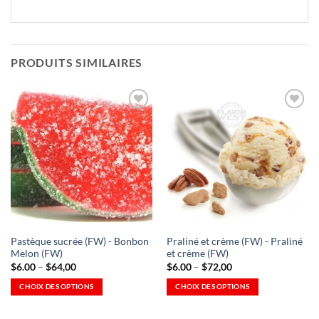
PRODUITS SIMILAIRES
Ajouter
Ajouter
à la
à la
Wishlist
Wishlist
-
-
Ajouter
Ajouter
à la
à la
Wishlist
Wishlist
Pastèque sucrée (FW) - Bonbon
Praliné et crème (FW) - Praliné
Melon (FW)
et crème (FW)
Plage
Plage
$
6.00
–
$
64,00
$
6.00
–
$
72,00
de
de
prix
prix
CHOIX DES OPTIONS
CHOIX DES OPTIONS
:
:
Ce
Ce
6,00 $
6,00 $
à
à
produit
produit