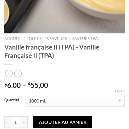
ACCUEIL
/
TOUTES LES SAVEURS
/
SAVEURS TPA
Vanille française II (TPA) - Vanille
Française II (TPA)
Plage
6.00
–
55,00
$
$
de
EFFACER
prix
Quantité
:
6,00 $
à
quantité de Vanille Française II (TPA) - Vanille Française II (TPA)
AJOUTER AU PANIER
55,00 $