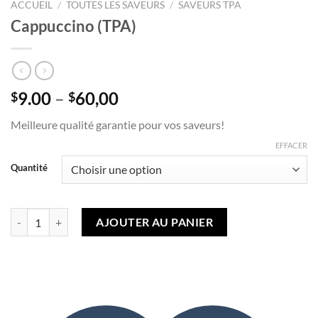
ACCUEIL
/
TOUTES LES SAVEURS
/
SAVEURS TPA
Cappuccino (TPA)
Plage
9.00
–
60,00
$
$
de
Meilleure qualité garantie pour vos saveurs!
prix
:
EFFACER
9,00 $
Quantité
à
60,00 $
quantité de Cappuccino (TPA)
AJOUTER AU PANIER